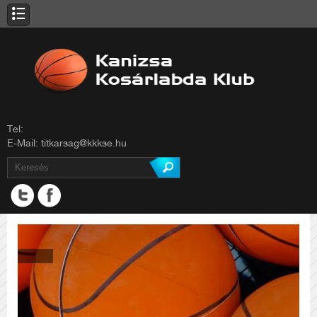
Tel:
E-Mail:
titkarsag@kkkse.hu